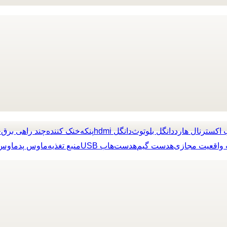
 اکسترنال هارد
دانگل بلوتوث
دانگل hdmi
پنکه
خنک کننده
چند راهی برق
چ
واقعیت مجازی
هدست گیم
هدست
هاب USB
منبع تغذیه
ماوس پد
ماوس 