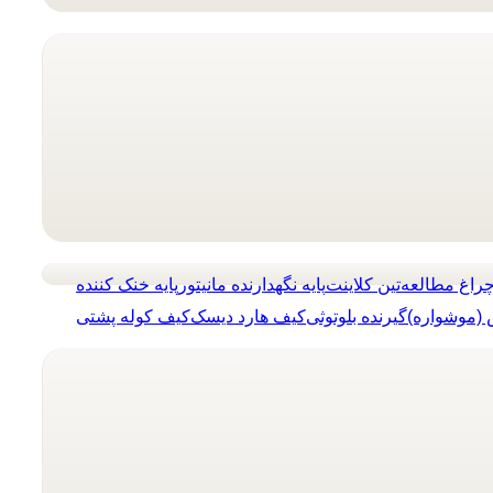
راغ مطالعه
تین کلاینت
پایه نگهدارنده مانیتور
پایه خنک کننده
(موشواره)
گیرنده بلوتوثی
کیف هارد دیسک
کیف کوله پشتی