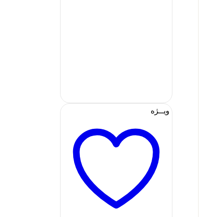
ویــژه