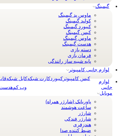
گیمینگ
ماوس پد گیمینگ
کولپد گیمینگ
کیبورد گیمینگ
کیس گیمینگ
ماوس گیمینگ
هدست گیمینگ
دسته بازی
فرمان بازی
پایه شبیه ساز رانندگی
لوازم جانبی کامپیوتر
کیس کامپیوتر
کيبورد
کارت شبکه
کابل شبکه
قاب
لوازم
جانبی
وب کم
هدست 
موبایل
پاوربانک (شارژر همراه)
ساعت هوشمند
شارژر
شارژر فندکی
هندزفری
ضبط کننده صدا