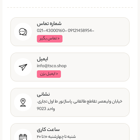
شماره تماس
-09121458954 -021-43000160
< تماس بگیر
ایمیل
info@tsco.shop
< ایمیل بزن
نشانی
خیابان ولیعصر. تقاطع طالقانی. پاساژ نور. ط اول تجاری.
واحد 9023
ساعت کاری
شنبه تا چهارشنبه ۱۰ تا ۲۰