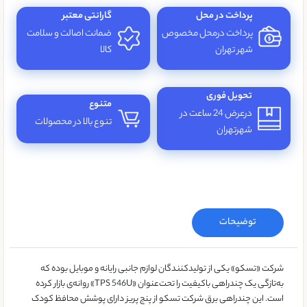
پرداخت در محل
گارانتی معتبر
پرداخت درمحل مخصوص
ضمانت اصالت و سلامت
شهر تهران
کالا
تحویل فوری
متنوع
درعرض 24 ساعت در
تنوع بالا در محصولات
شهرتهران
توضیحات
شرکت «تسکو» یکی از تولیدکنندگان لوازم جانبی رایانه و موبایل بوده که
به‌‌تازگی یک چندراهی باکیفیت را تحت‌عنوان «TPS 546U» روانه‌‎ی بازار کرده
است. این چندراهی برق شرکت تسکو از پنج پریز دارای پوشش محافظ کودک