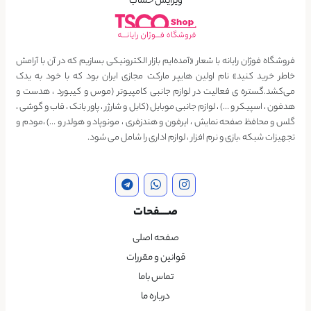
ویرایش حساب
فروشگاه فوژان رایانه با شعار «آمده‌ایم بازار الکترونیکی بسازیم که در آن با آرامش
خاطر خرید کنید» نام اولین هایپر مارکت مجازی ایران بود که با خود به یدک
می‌کشد.گستره ی فعالیت در لوازم جانبی کامپیوتر (موس و کیبورد ، هدست و
هدفون ، اسپیکر و …) ، لوازم جانبی موبایل (کابل و شارژر ، پاور بانک ، قاب و گوشی ،
گلس و محافظ صفحه نمایش ، ایرفون و هندزفری ، مونوپاد و هولدر و …) ،مودم و
تجهیزات شبکه ،بازی و نرم افزار ، لوازم اداری را شامل می شود.
صــــفحات
صفحه اصلی
قوانین و مقررات
تماس باما
درباره ما