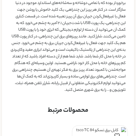
برخوردار بوده که با تمامی دوشاخه و سه‌شاخه‌های استاندارد موجود در دنیا
سازگار است. در کنار هر پریز این چندراهی، یک کلید خاموش یا روشن جهت
فعال یا غیرفعال‌کردن جریان برق آن پریز تعبیه شده است. در قسمت کناری
این چندراهی، یک پورت USB با شدت‌جریان ۲.۱ آمپر به چشم می‌خورد که به
کمک آن می‌توانید آن دسته از لوازم دیجیتالی که انرژی خود را با پورت USB
تامین می‌کنند، شارژ کنید. مانند پریزهای برق این چندراهی، در کنار پورت USB
هم یک کلید جهت فعال یا غیرفعال‌کردن جریان برق به چشم می‌خورد. جنس
بدنه‌ی این چندراهی از پلاستیک باکیفیت است و می‌تواند ابزاری مفید وکاربردی
در خانه یا محل کار شما باشد. شاید شما هم از آن دسته افراد باشید که از تعداد
کم پریزهای خانه یا محل کار خود ناراضی هستید. اولین وسیله‌ای که هنگام
مواجه‌شدن با کمبود تعداد پریز برق به فکر تهیه‌ی آن هستیم، چندراهی‌ برق
است. چندراهی‌های برق لوازمی ساده و بسیار کاربردی‌اند که به کمک آن‌ها
می‌توانید لوازم الکترونیکی متفاوتی از قبیل رایانه‌، شارژر تلفن همراه، تبلت،
تلویزیون و… را به برق شهری متصل کنید.
محصولات مرتبط