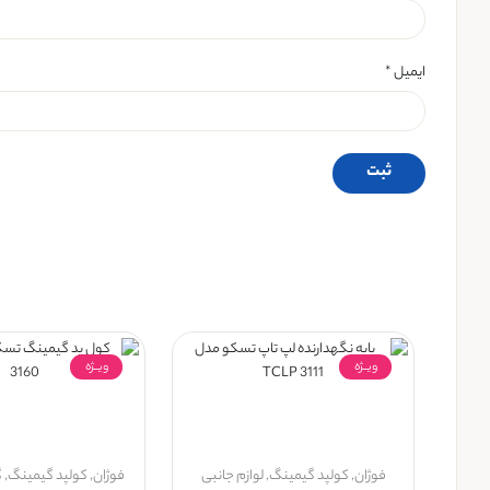
ایمیل
*
ویــژه
ویــژه
فوژان
,
کولپد گیمینگ
,
لوازم جانبی
فوژان
,
کولپد گیمینگ
,
گ