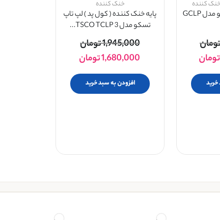
 خنک کننده
خنک کننده
کول پد گیمینگ تسکو مدل GCLP
پایه خنک کننده ( کول پد ) لپ تاپ
تسکو مدل TSCO TCLP 3...
ومان
1,945,000
تومان
تومان
1,680,000
تومان
 خرید
افزودن به سبد خرید