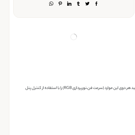
درون این کولپد پر کاربرد ۶ فن قدرتمند تعبیه شده که قابلیت چرخش در ۶ سرعت مختلف را دارند همچنین بهره مند از نورپردازی RGB در ۹ حالت مختلف میباشد که شما میتوانید هر دوی این موارد (سرعت فن،نورپردازی RGB) را با استفاده از کنترل پنل