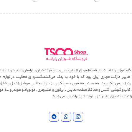
ه فوژان رایانه با شعار «آمده‌ایم بازار الکترونیکی بسازیم که در آن با آرامش خاطر خرید کنید
 هایپر مارکت مجازی ایران بود که با خود به یدک می‌کشد.گستره ی فعالیت در لوازم ج
وتر (موس و کیبورد ، هدست و هدفون ، اسپیکر و …) ، لوازم جانبی موبایل (کابل و شارژر ، 
، قاب و گوشی ، گلس و محافظ صفحه نمایش ، ایرفون و هندزفری ، مونوپاد و هولدر و …) ،مو
ت شبکه ،بازی و نرم افزار ، لوازم اداری را شامل می شود.