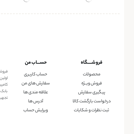
فروشــــگاه
حســـاب من
فروشگا
محصولات
حساب کاربری
اولین
فروش ویــژه
سفارش های من
کامپی
بانک 
پیگیری سفارش
علاقه مندی ها
تجهیزا
درخواست بازگشت کالا
آدرس ها
ثبت نظرات و شکایات
ویرایش حساب