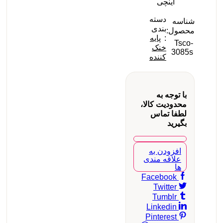
اینچی
دسته
شناسه
بندی
محصول:
:
پایه
Tsco-
خنک
3085s
کننده
با توجه به
محدودیت کالا،
لطفا تماس
بگیرید
افزودن به
علاقه مندی
ها
Facebook
Twitter
Tumblr
Linkedin
Pinterest