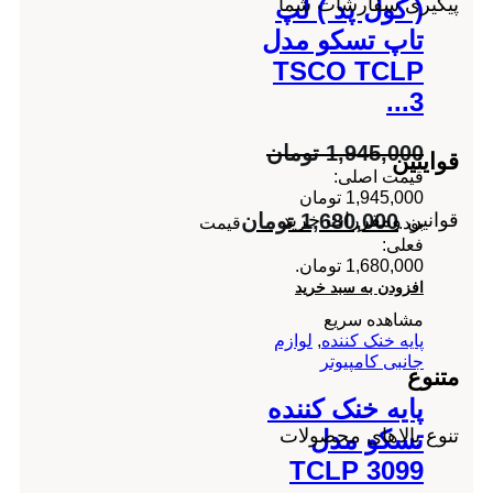
پیگیری سفارشات شما
( کول پد ) لپ
تاپ تسکو مدل
TSCO TCLP
3...
1,945,000
تومان
قواینین
قیمت اصلی:
1,945,000 تومان
قوانین ومقررات خرید
1,680,000
تومان
بود.
قیمت
فعلی:
1,680,000 تومان.
افزودن به سبد خرید
مشاهده سریع
پایه خنک کننده
,
لوازم
جانبی کامپیوتر
متنوع
پایه خنک کننده
تنوع بالاهای محصولات
تسکو مدل
TCLP 3099