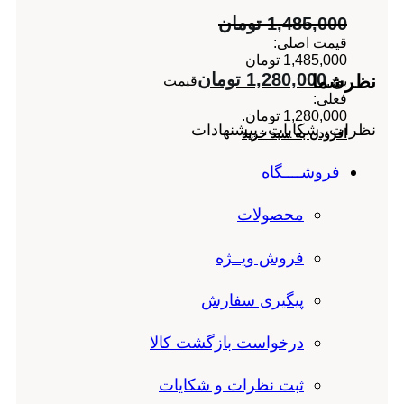
1,485,000
تومان
قیمت اصلی:
1,485,000 تومان
1,280,000
تومان
نظرشما
بود.
قیمت
فعلی:
1,280,000 تومان.
نظرات، شکایات، پیشنهادات
افزودن به سبد خرید
فروشــــگاه
محصولات
فروش ویــژه
پیگیری سفارش
درخواست بازگشت کالا
ثبت نظرات و شکایات