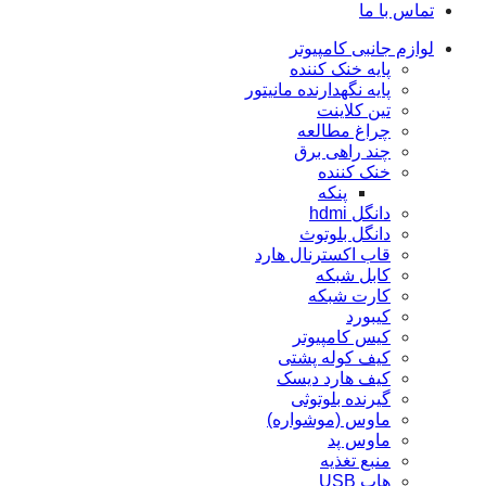
تماس با ما
لوازم جانبی کامپیوتر
پایه خنک کننده
پایه نگهدارنده مانیتور
تین کلاینت
چراغ مطالعه
چند راهی برق
خنک کننده
پنکه
دانگل hdmi
دانگل بلوتوث
قاب اکسترنال هارد
کابل شبکه
کارت شبکه
کيبورد
کیس کامپیوتر
کیف کوله پشتی
کیف هارد دیسک
گیرنده بلوتوثی
ماوس (موشواره)
ماوس پد
منبع تغذیه
هاب USB