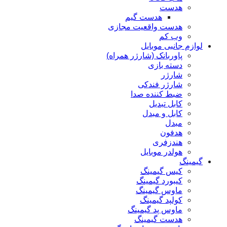
هدست
هدست گیم
هدست واقعیت مجازی
وب کم
لوازم جانبی موبایل
پاوربانک (شارژر همراه)
دسته بازی
شارژر
شارژر فندکی
ضبط کننده صدا
کابل تبدیل
کابل و مبدل
مبدل
هدفون
هندزفری
هولدر موبایل
گیمینگ
کیس گیمینگ
کیبورد گیمینگ
ماوس گیمینگ
کولپد گیمینگ
ماوس پد گیمینگ
هدست گیمینگ