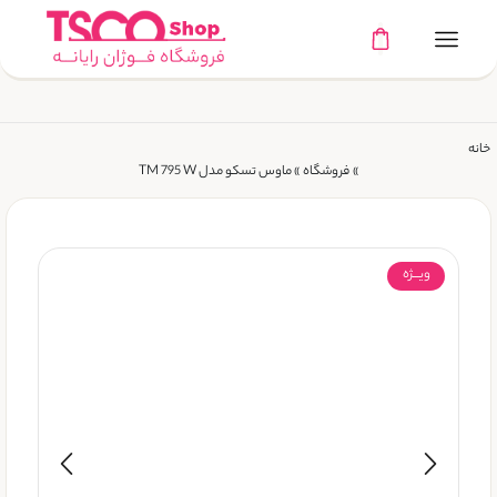
خانه
»
فروشگاه
»
ماوس تسکو مدل TM 795 W
ویـــژه