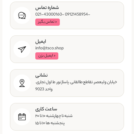
شماره تماس
-09121458954 -021-43000160
< تماس بگیر
ایمیل
info@tsco.shop
< ایمیل بزن
نشانی
خیابان ولیعصر. تقاطع طالقانی. پاساژ نور. ط اول تجاری.
واحد 9023
ساعت کاری
شنبه تا چهارشنبه ۱۰ تا ۲۰
پنجشنبه ها ۱۰ تا ۱۵