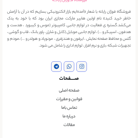
فروشگاه فوژان رایانه با شعار «آمده‌ایم بازار الکترونیکی بسازیم که در آن با آرامش
خاطر خرید کنید» نام اولین هایپر مارکت مجازی ایران بود که با خود به یدک
می‌کشد.گستره ی فعالیت در لوازم جانبی کامپیوتر (موس و کیبورد ، هدست و
هدفون ، اسپیکر و …) ، لوازم جانبی موبایل (کابل و شارژر ، پاور بانک ، قاب و گوشی ،
گلس و محافظ صفحه نمایش ، ایرفون و هندزفری ، مونوپاد و هولدر و …) ،مودم و
تجهیزات شبکه ،بازی و نرم افزار ، لوازم اداری را شامل می شود.
صــــفحات
صفحه اصلی
قوانین و مقررات
تماس باما
درباره ما
مقالات