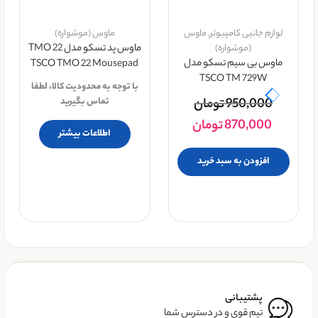
لوازم جانبی کامپیوتر
,
ماوس
ماوس (موشواره)
(موشواره)
ماوس پد تسکو مدل TMO 22
ماوس بی سیم تسکو مدل
TSCO TMO 22 Mousepad
TSCO TM 729W
با توجه به محدودیت کالا، لطفا
950,000
تومان
تماس بگیرید
870,000
تومان
اطلاعات بیشتر
افزودن به سبد خرید
پشتیبانی
تیم قوی و در دسترس شما