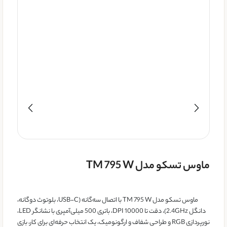
ماوس تسکو مدل TM 795 W
ماوس تسکو مدل TM 795 W با اتصال سه‌گانه (USB-C، بلوتوث دوگانه،
دانگل 2.4GHz)، دقت تا 10000 DPI، باتری 500 میلی‌آمپری با نشانگر LED،
نورپردازی RGB و طراحی شفاف و ارگونومیک، یک انتخاب حرفه‌ای برای کار، بازی