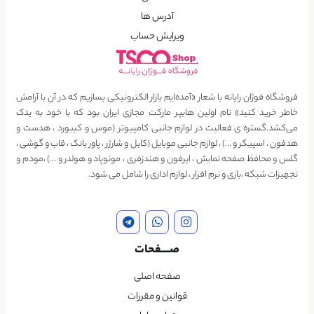
آدرس ها
ویرایش حساب
فروشگاه فوژان رایانه با شعار «آمده‌ایم بازار الکترونیکی بسازیم که در آن با آرامش
خاطر خرید کنید» نام اولین هایپر مارکت مجازی ایران بود که با خود به یدک
می‌کشد.گستره ی فعالیت در لوازم جانبی کامپیوتر (موس و کیبورد ، هدست و
هدفون ، اسپیکر و …) ، لوازم جانبی موبایل (کابل و شارژر ، پاور بانک ، قاب و گوشی ،
گلس و محافظ صفحه نمایش ، ایرفون و هندزفری ، مونوپاد و هولدر و …) ،مودم و
تجهیزات شبکه ،بازی و نرم افزار ، لوازم اداری را شامل می شود.
صــــفحات
صفحه اصلی
قوانین و مقررات