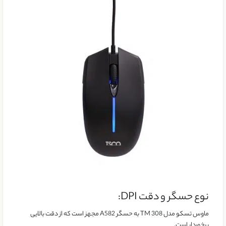
نوع حسگر و دقت DPI:
ماوس تسکو مدل TM 308 به حسگر A582 مجهز است که از دقت بالایی
برخوردار است.