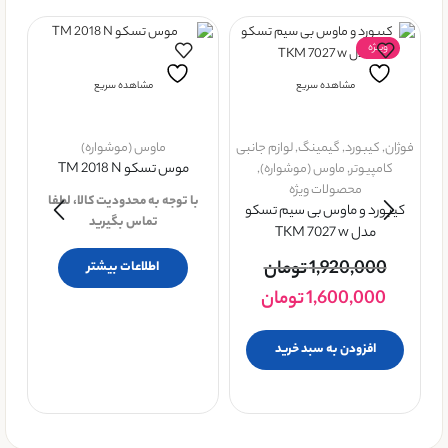
ویــژه
مشاهده سریع
مشاهده سریع
فوژان
,
کيبورد
,
گیمینگ
,
لوازم جانبی
ماوس (موشواره)
کامپیوتر
,
ماوس (موشواره)
,
موس تسکو TM 2018 N
محصولات ویژه
با توجه به محدودیت کالا، لطفا
کیبورد و ماوس بی سیم تسکو
تماس بگیرید
مدل TKM 7027 w
1,920,000
تومان
اطلاعات بیشتر
ما
1,600,000
تومان
افزودن به سبد خرید