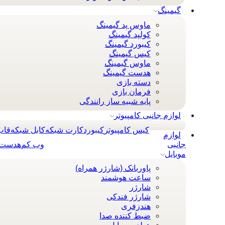
گیمینگ
ماوس پد گیمینگ
کولپد گیمینگ
کیبورد گیمینگ
کیس گیمینگ
ماوس گیمینگ
هدست گیمینگ
دسته بازی
فرمان بازی
پایه شبیه ساز رانندگی
لوازم جانبی کامپیوتر
کیس کامپیوتر
کيبورد
کارت شبکه
کابل شبکه
قاب
لوازم
جانبی
وب کم
هدست 
موبایل
پاوربانک (شارژر همراه)
ساعت هوشمند
شارژر
شارژر فندکی
هندزفری
ضبط کننده صدا