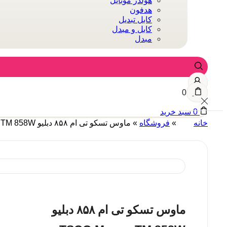
هولدر موبایل
هدفون
کابل تبدیل
کابل و مبدل
مبدل
0
0
سبد خرید
خانه
»
فروشگاه
»
ماوس تسکو تی ام ۸۵۸ دبلیو TSCO Mouse TM 858W
ماوس تسکو تی ام ۸۵۸ دبلیو