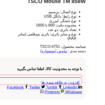
TSCO Mouse TM 858W
نوع اتصال: بی‌سیم
نوع رابط: دانگل USB
نوع حسگر: لیزری
محدوده دقت: 800 تا 1600
تعداد باتری: دو عدد
نوع و سایز باتری: باتری نیم‌قلمی (سایز
AAA)
شناسه محصول:
TSCO-4751
دسته بندی :
ماوس (موشواره)
با توجه به محدودیت کالا، لطفا تماس بگیرید
افزودن به علاقه مندی ها
Facebook
Twitter
Tumblr
Linkedin
Pinterest
Whatsapp