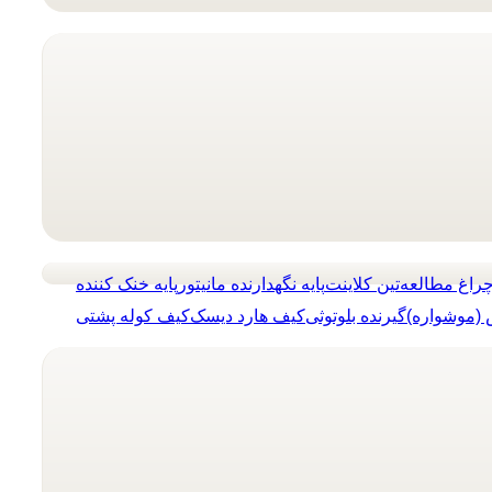
راغ مطالعه
تین کلاینت
پایه نگهدارنده مانیتور
پایه خنک کننده
(موشواره)
گیرنده بلوتوثی
کیف هارد دیسک
کیف کوله پشتی