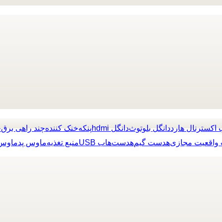
 اکسترنال هارد
دانگل بلوتوث
دانگل hdmi
پنکه
خنک کننده
چند راهی برق
چ
واقعیت مجازی
هدست گیم
هدست
هاب USB
منبع تغذیه
ماوس پد
ماوس 