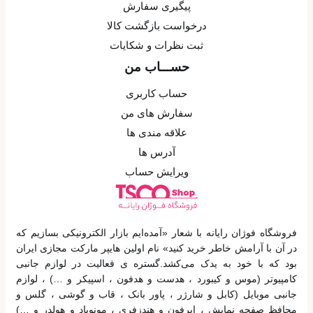
پیگیری سفارش
درخواست بازگشت کالا
ثبت نظرات و شکایات
حســـاب من
حساب کاربری
سفارش های من
علاقه مندی ها
آدرس ها
ویرایش حساب
فروشگاه فوژان رایانه با شعار «آمده‌ایم بازار الکترونیکی بسازیم که
در آن با آرامش خاطر خرید کنید» نام اولین هایپر مارکت مجازی ایران
بود که با خود به یدک می‌کشد.گستره ی فعالیت در لوازم جانبی
کامپیوتر (موس و کیبورد ، هدست و هدفون ، اسپیکر و …) ، لوازم
جانبی موبایل (کابل و شارژر ، پاور بانک ، قاب و گوشی ، گلس و
محافظ صفحه نمایش ، ایرفون و هندزفری ، مونوپاد و هولدر و …)