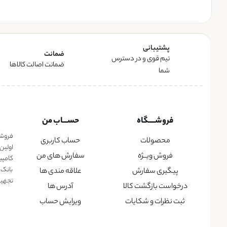
پشتیبانی
ضمانت
تیم قوی و در دسترس
ضمانت اصالت کالاها
شما
فروشــــگاه
حســـاب من
فروشگا
محصولات
حساب کاربری
اولین
فروش ویــژه
سفارش های من
کامپی
بانک 
پیگیری سفارش
علاقه مندی ها
تجهیزا
درخواست بازگشت کالا
آدرس ها
ثبت نظرات و شکایات
ویرایش حساب