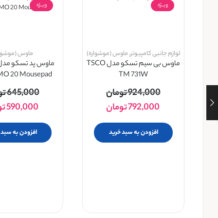
ویــژه
ویــژه
لوازم جانبی کامپیوتر
,
ماوس (موشواره)
ماوس (موشوار
ماوس بی سیم تسکو مدل TSCO
MO 20 Mousepad
TM 731W
924,000
تومان
645,000
تو
792,000
تومان
590,000
تو
افزودن به سبد خرید
افزودن به سبد 