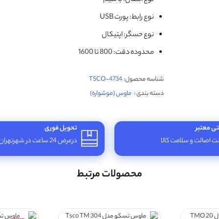
نوع رابط: پورت USB
نوع حسگر: اپتیکال
محدوده دقت: 800 تا 1600
شناسه محصول:
TSCO-4734
دسته بندی :
ماوس (موشواره)
تی معتبر
تحویل فوری
 اصالت و سلامت کالا
درعرض 24 ساعت در شهرتهران
محصولات مرتبط