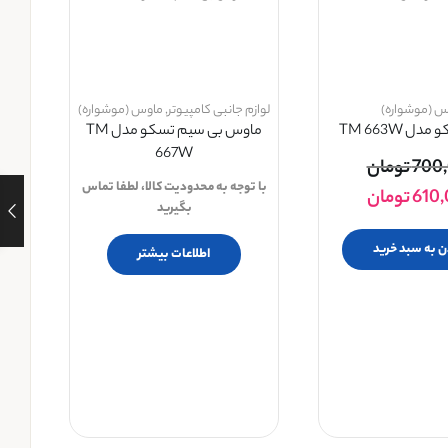
س (موشواره)
لوازم جانبی کامپیوتر
,
ماوس (موشواره)
ل TM 663W
ماوس بی سیم تسکو مدل TM
667W
700
تومان
با توجه به محدودیت کالا، لطفا تماس
610
تومان
بگیرید
ن به سبد خرید
اطلاعات بیشتر