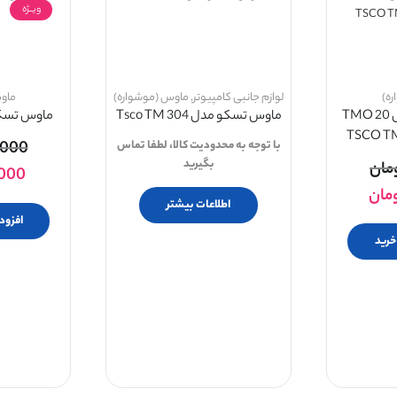
ویــژه
ه)
لوازم جانبی کامپیوتر
,
ماوس (موشواره)
ماو
ماوس پد تسکو مدل TMO 20
ماوس تسکو مدل Tsco TM 304
ماوس تسکو مد
TSCO T
با توجه به محدودیت کالا، لطفا تماس
,000
بگیرید
مان
,000
مان
اطلاعات بیشتر
افزود
خرید