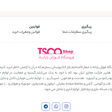
پیگیری
قواینین
پیگیری سفارشات شما
قوانین ومقررات خرید
ه فوژان رایانه با شعار «آمده‌ایم بازار الکترونیکی بسازیم که در آن با آرامش خاطر خرید کنید
 هایپر مارکت مجازی ایران بود که با خود به یدک می‌کشد.گستره ی فعالیت در لوازم ج
وتر (موس و کیبورد ، هدست و هدفون ، اسپیکر و …) ، لوازم جانبی موبایل (کابل و شارژر ، 
، قاب و گوشی ، گلس و محافظ صفحه نمایش ، ایرفون و هندزفری ، مونوپاد و هولدر و …) ،مو
ت شبکه ،بازی و نرم افزار ، لوازم اداری را شامل می شود.