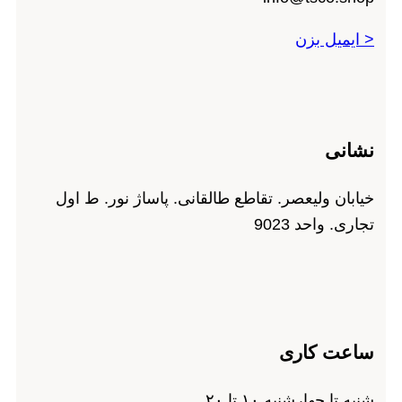
< ایمیل بزن
نشانی
خیابان ولیعصر. تقاطع طالقانی. پاساژ نور. ط اول
تجاری. واحد 9023
ساعت کاری
شنبه تا چهارشنبه ۱۰ تا ۲۰