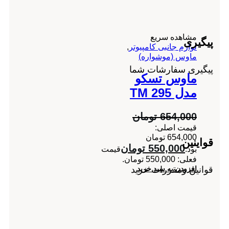
مشاهده سریع
پیگیری
لوازم جانبی کامپیوتر
,
ماوس (موشواره)
پیگیری سفارشات شما
ماوس تسکو
مدل TM 295
654,000
تومان
قیمت اصلی:
654,000 تومان
قواینین
550,000
تومان
بود.
قیمت
فعلی: 550,000 تومان.
قوانین ومقررات خرید
افزودن به سبد خرید