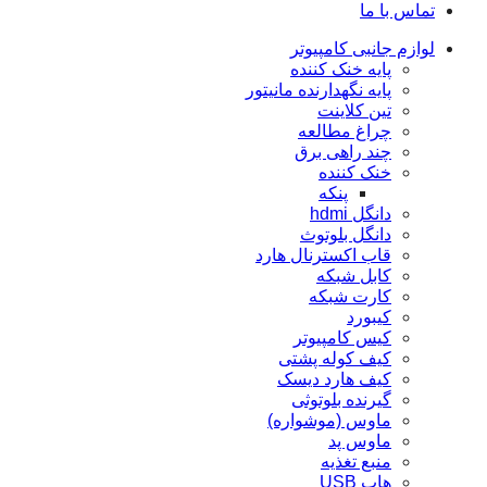
تماس با ما
لوازم جانبی کامپیوتر
پایه خنک کننده
پایه نگهدارنده مانیتور
تین کلاینت
چراغ مطالعه
چند راهی برق
خنک کننده
پنکه
دانگل hdmi
دانگل بلوتوث
قاب اکسترنال هارد
کابل شبکه
کارت شبکه
کيبورد
کیس کامپیوتر
کیف کوله پشتی
کیف هارد دیسک
گیرنده بلوتوثی
ماوس (موشواره)
ماوس پد
منبع تغذیه
هاب USB