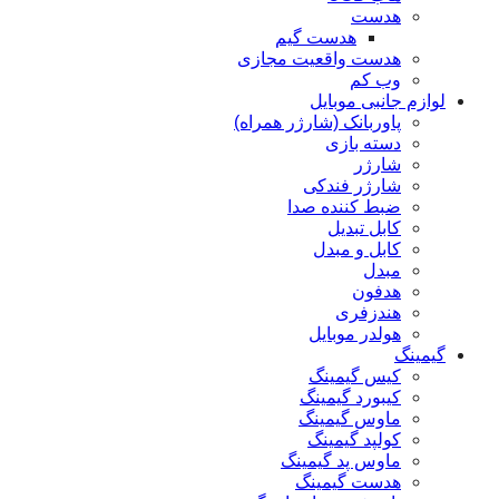
هدست
هدست گیم
هدست واقعیت مجازی
وب کم
لوازم جانبی موبایل
پاوربانک (شارژر همراه)
دسته بازی
شارژر
شارژر فندکی
ضبط کننده صدا
کابل تبدیل
کابل و مبدل
مبدل
هدفون
هندزفری
هولدر موبایل
گیمینگ
کیس گیمینگ
کیبورد گیمینگ
ماوس گیمینگ
کولپد گیمینگ
ماوس پد گیمینگ
هدست گیمینگ