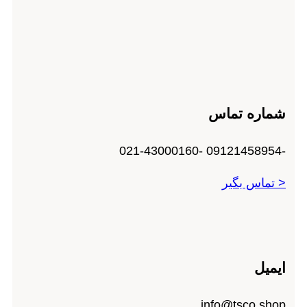
شماره تماس
-09121458954 -021-43000160
< تماس بگیر
ایمیل
info@tsco.shop