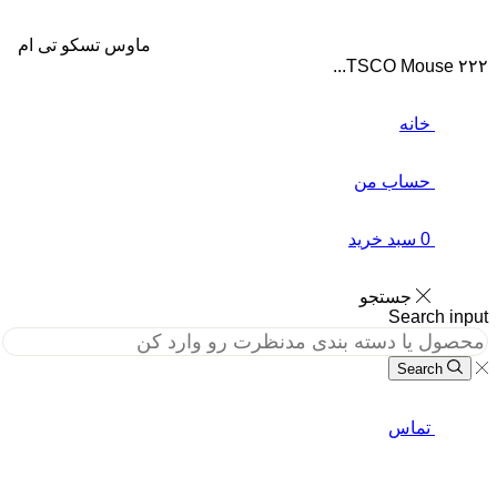
ماوس تسکو تی ام
۲۲۲
خانه
حساب من
0
سبد خرید
جستجو
Search in
Search
تماس