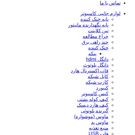
تماس با ما
لوازم جانبی کامپیوتر
پایه خنک کننده
پایه نگهدارنده مانیتور
تین کلاینت
چراغ مطالعه
چند راهی برق
خنک کننده
پنکه
دانگل hdmi
دانگل بلوتوث
قاب اکسترنال هارد
کابل شبکه
کارت شبکه
کيبورد
کیس کامپیوتر
کیف کوله پشتی
کیف هارد دیسک
گیرنده بلوتوثی
ماوس (موشواره)
ماوس پد
منبع تغذیه
هاب USB