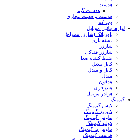
هدست
هدست گیم
هدست واقعیت مجازی
وب کم
لوازم جانبی موبایل
پاوربانک (شارژر همراه)
دسته بازی
شارژر
شارژر فندکی
ضبط کننده صدا
کابل تبدیل
کابل و مبدل
مبدل
هدفون
هندزفری
هولدر موبایل
گیمینگ
کیس گیمینگ
کیبورد گیمینگ
ماوس گیمینگ
کولپد گیمینگ
ماوس پد گیمینگ
هدست گیمینگ