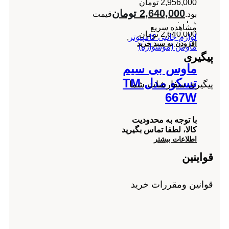
2,956,000 تومان
2,640,000
تومان
بود.
قیمت
فعلی:
مشاهده سریع
2,640,000 تومان.
لوازم جانبی کامپیوتر
,
افزودن به سبد خرید
ماوس (موشواره)
پیگیری
ماوس بی سیم
تسکو مدل TM
پیگیری سفارشات شما
667W
با توجه به محدودیت
کالا، لطفا تماس بگیرید
اطلاعات بیشتر
قواینین
قوانین ومقررات خرید