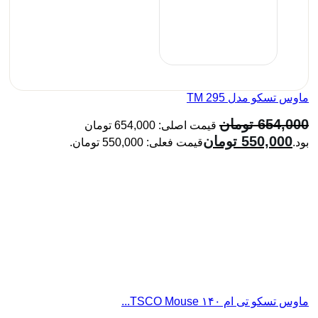
س تسکو مدل TM 295
654,0
تومان
قیمت اصلی: 654,000 تومان
550,000
تومان
.
قیمت فعلی: 550,000 تومان.
تسکو تی ام ۱۴۰ TSCO Mouse...