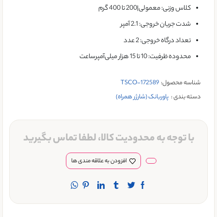
کلاس وزنی: معمولی|200 تا 400 گرم
شدت جریان خروجی: 2.1 آمپر
تعداد درگاه خروجی: 2 عدد
محدوده ظرفیت: 10 تا 15 هزار میلی‌آمپر‌ساعت
شناسه محصول:
TSCO-172589
دسته بندی :
پاوربانک (شارژر همراه)
با توجه به محدودیت کالا، لطفا تماس بگیرید
افزودن به علاقه مندی ها