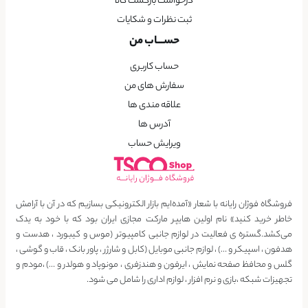
درخواست بازگشت کالا
ثبت نظرات و شکایات
حســـاب من
حساب کاربری
سفارش های من
علاقه مندی ها
آدرس ها
ویرایش حساب
فروشگاه فوژان رایانه با شعار «آمده‌ایم بازار الکترونیکی بسازیم که در آن با آرامش
خاطر خرید کنید» نام اولین هایپر مارکت مجازی ایران بود که با خود به یدک
می‌کشد.گستره ی فعالیت در لوازم جانبی کامپیوتر (موس و کیبورد ، هدست و
هدفون ، اسپیکر و …) ، لوازم جانبی موبایل (کابل و شارژر ، پاور بانک ، قاب و گوشی ،
گلس و محافظ صفحه نمایش ، ایرفون و هندزفری ، مونوپاد و هولدر و …) ،مودم و
تجهیزات شبکه ،بازی و نرم افزار ، لوازم اداری را شامل می شود.