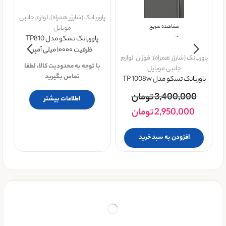
پاوربانک (شارژر همراه)
,
لوازم جانبی
مشاهده سریع
موبایل
پاوربانک تسکو مدل TP810
ظرفیت ۱۰۰۰۰ میلی آمپر
پاوربانک (شارژر همراه)
,
فوژان
,
لوازم
پا
با توجه به محدودیت کالا، لطفا
جانبی موبایل
تماس بگیرید
پاوربانک تسکو مدل TP 1008w
3,400,000
تومان
اطلاعات بیشتر
2,950,000
تومان
افزودن به سبد خرید