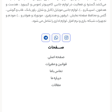
می‌کشد.گستره ی فعالیت در لوازم جانبی کامپیوتر (موس و کیبورد ، هدست و
هدفون ، اسپیکر و …) ، لوازم جانبی موبایل (کابل و شارژر ، پاور بانک ، قاب و گوشی ،
گلس و محافظ صفحه نمایش ، ایرفون و هندزفری ، مونوپاد و هولدر و …) ،مودم و
تجهیزات شبکه ،بازی و نرم افزار ، لوازم اداری را شامل می شود.
صــــفحات
صفحه اصلی
قوانین و مقررات
تماس باما
درباره ما
مقالات