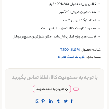
کلاس وزنی: معمولی|200 تا 400 گرم
شدت جریان خروجی: 2.0 آمپر
تعداد درگاه خروجی: 2 عدد
محدوده ظرفیت: 5 تا 10 هزار میلی‌آمپر‌ساعت
قابلیت های ویژه: امکان شارژ تبلت | امکان شارژ کردن سریع‌تر موبایل
شناسه محصول:
TSCO-312570
دسته بندی :
پاوربانک (شارژر همراه)
با توجه به محدودیت کالا، لطفا تماس بگیرید
افزودن به علاقه مندی ها