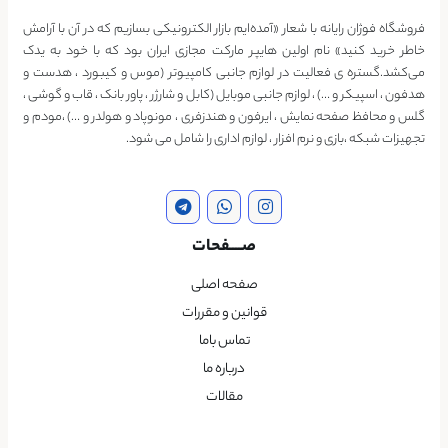
فروشگاه فوژان رایانه با شعار «آمده‌ایم بازار الکترونیکی بسازیم که در آن با آرامش
خاطر خرید کنید» نام اولین هایپر مارکت مجازی ایران بود که با خود به یدک
می‌کشد.گستره ی فعالیت در لوازم جانبی کامپیوتر (موس و کیبورد ، هدست و
هدفون ، اسپیکر و …) ، لوازم جانبی موبایل (کابل و شارژر ، پاور بانک ، قاب و گوشی ،
گلس و محافظ صفحه نمایش ، ایرفون و هندزفری ، مونوپاد و هولدر و …) ،مودم و
تجهیزات شبکه ،بازی و نرم افزار ، لوازم اداری را شامل می شود.
صــــفحات
صفحه اصلی
قوانین و مقررات
تماس باما
درباره ما
مقالات