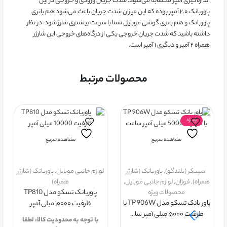
اندازه‌گیری آمپر محسابه می‌شود. شدت جریان ورودی و خروجی در این
پاوربانک ۲.۰ آمپر بوده که این میزان شدت جریان باعث می‌شود هم باتری
پاوربانک و هم باتری گوشی موبایل شما با سرعت بیشتری شارژ شود. در نظر
داشته باشید که شدت جریان خروجی یکی از درگاه‌های خروجی این شارژر
همراه ۲ آمپر و دیگری ۱ آمپر است.
محصولات مرتبط
ویــژه
مشاهده سریع
مشاهده سریع
اسپیکر (بلندگو)
,
پاوربانک (شارژر
لوازم جانبی موبایل
,
پاوربانک (شارژر
همراه)
,
فوژان
,
لوازم جانبی موبایل
,
همراه)
محصولات ویژه
پاوربانک تسکو مدل TP810
پاور بانک تسکو مدل TP 906W با
ظرفیت ۱۰۰۰۰ میلی آمپر
ظرفیت ۵۰۰۰ میلی آمپر سا...
با توجه به محدودیت کالا، لطفا