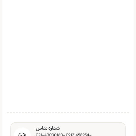
شماره تماس
-09121458954 -021-43000160