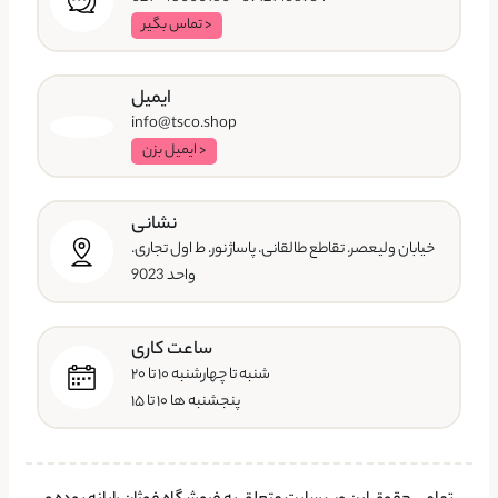
< تماس بگیر
ایمیل
info@tsco.shop
< ایمیل بزن
نشانی
خیابان ولیعصر. تقاطع طالقانی. پاساژ نور. ط اول تجاری.
واحد 9023
ساعت کاری
شنبه تا چهارشنبه ۱۰ تا ۲۰
پنجشنبه ها ۱۰ تا ۱۵