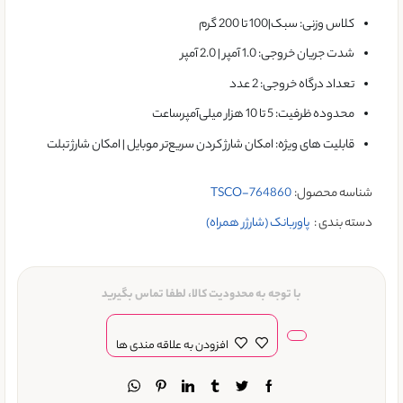
کلاس وزنی: سبک|100 تا 200 گرم
شدت جریان خروجی: 1.0 آمپر | 2.0 آمپر
تعداد درگاه خروجی: 2 عدد
محدوده ظرفیت: 5 تا 10 هزار میلی‌آمپر‌ساعت
قابلیت های ویژه: امکان شارژ کردن سریع‌تر موبایل | امکان شارژ تبلت
شناسه محصول:
TSCO-764860
دسته بندی :
پاوربانک (شارژر همراه)
با توجه به محدودیت کالا، لطفا تماس بگیرید
افزودن به علاقه مندی ها