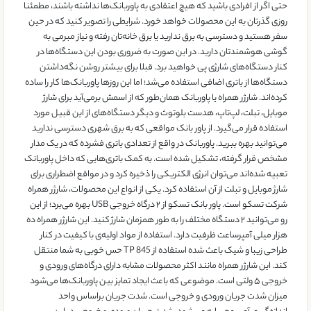
حتی اگر از افرادی باشید که هیچ اعتقادی به پاوربانک‌ها نداشته باشند، مطمئنا
روزی گذرتان به این محصولات خواهد خورد. شرایطی را تصویر کنید که در حین
سفر هستید و دسترسی به برق ندارید یا برق خانه‌تان رفته و نیاز مبرمی به
گوشی هوشمند‌تان دارید. در این صورت به ضروری بودن این دستگاه‌ها در
کنار دستگاه‌های شارژی پی خواهید برد. قبلا برای بیشتر روشن نگه‌داشتن
دستگاه­‌ها از باتری اضافی استفاده می‌­شد؛ اما این روزها پاوربانک‌­ها کار را ساده
کرده­‌اند. شارژر همراه یا پاوربانک همان‌طور که از اسمش برمی‌آید برای شارژ
موبایل، تبلت، لپ‌تاپ، هدست بلوتوث و دیگر دستگاه‌های از این قبیل مورد
استفاده قرار می‌گیرد. از پاور بانک مواقعی که به برق شهری دسترسی ندارید
می‌توانید بهره ببرید. پاوربانک در واقع از تعدادی باتری فشرده که در یک مدار
مشخص قرار گرفته، تشکیل شده است. به کمک باتری‌هایی که داخل پاوربانک
تعبیه شده‌اند می‌توان انرژی الکتریکی را ذخیره کرد و در مواقع اضطراری برای
شارژ موبایل و تبلت از آن استفاده کرد. یکی از انواع این محصولات، شارژر همراه
شرکت تسکو است. پاور بانک تسکو از ۲ درگاه خروجی USB بهره می‌برد؛ از این
رو می‌توانید ۲ دستگاه مختلف را به طور همزمان شارژ کنید. این شارژر همراه ده
هزار میلی آمپرساعت ظرفیت دارد. استفاده از مواد اولیه‌ی با کیفیت در کنار
طراحی زیبا و شیک باعث شده استفاده از TP 845 حس خوبی به شما منتقل
کند. این شارژر همراه مانند اکثر محصولات مشابه دارای درگاه‌های ورودی و
خروجی ۵ ولتی است. موضوعی که باعث ایجاد تمایز بین پاوربانک‌ها می‌شود
میزان شدت جریان ورودی و خروجی است. شدت جریان براساس واحد