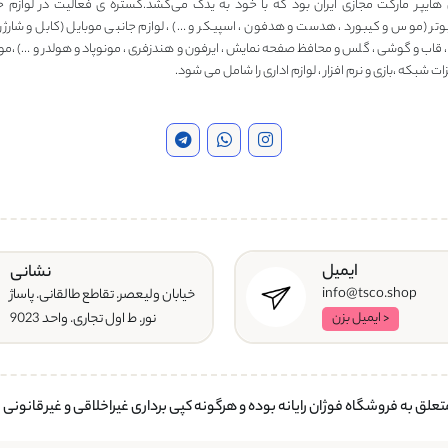
 هایپر مارکت مجازی ایران بود که با خود به یدک می‌کشد.گستره ی فعالیت در لوازم ج
وتر (موس و کیبورد ، هدست و هدفون ، اسپیکر و …) ، لوازم جانبی موبایل (کابل و شارژر ، 
، قاب و گوشی ، گلس و محافظ صفحه نمایش ، ایرفون و هندزفری ، مونوپاد و هولدر و …) ،مو
ت شبکه ،بازی و نرم افزار ، لوازم اداری را شامل می شود.
ایمیل
نشانی
info@tsco.shop
خیابان ولیعصر. تقاطع طالقانی. پاساژ
نور. ط اول تجاری. واحد 9023
< ایمیل بزن
لق به فروشگاه فوژان رایانه بوده و هرگونه کپی برداری غیراخلاقی و غیرقانونی