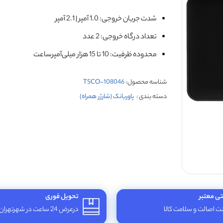
شدت جریان خروجی: 1.0 آمپر | 2.1 آمپر
تعداد درگاه خروجی: 2 عدد
محدوده ظرفیت: 10 تا 15 هزار میلی‌آمپر‌ساعت
شناسه محصول:
TSCO-108046
دسته بندی :
پاوربانک (شارژر همراه)
تی معتبر
تحویل فوری
 اصالت و سلامت کالا
درعرض 24 ساعت در شهرتهران