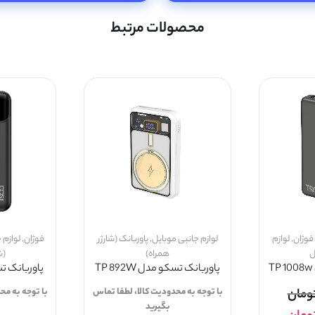
محصولات مرتبط
فوژان
,
لوازم
لوازم جانبی موبایل
,
پاوربانک (شارژر
فوژان
,
لوازم 
ل
همراه)
(ش
پاوربانک تسکو مدل TP 892W
پاوربانک تسکو
ومان
با توجه به محدودیت کالا، لطفا تماس
با توجه به مح
بگیرید