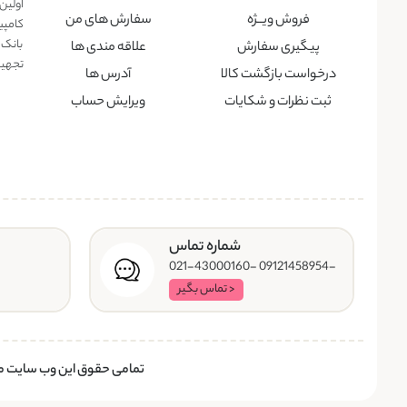
اولین
فروش ویــژه
سفارش های من
کامپی
بانک 
پیگیری سفارش
علاقه مندی ها
تجهیزا
درخواست بازگشت کالا
آدرس ها
ثبت نظرات و شکایات
ویرایش حساب
شماره تماس
-09121458954 -021-43000160
< تماس بگیر
تمامی حقوق این وب سایت متع