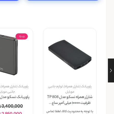
ویــژه
پاوربانک (شارژر همراه)
,
لوازم جانبی
پاوربانک (شارژر همراه)
,
موبایل
جانبی موبای
شارژر همراه تسکو مدل TP 808
پاوربانک تسکو مدل TP 1008w
ظرفیت ۱۰۰۰۰ میلی آمپر ساع...
3,400,000
ت
با توجه به محدودیت کالا، لطفا تماس