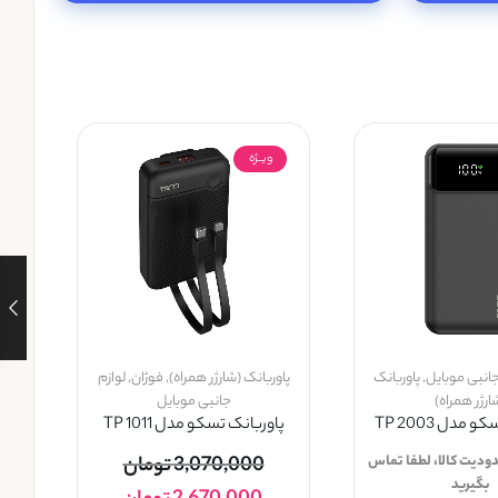
ویــژه
جانبی موبایل
,
پاوربانک
پاوربانک (شارژر همراه)
,
فوژان
,
لوازم
ارژر همراه)
جانبی موبایل
 مدل TP 2003
پاوربانک تسکو مدل TP 1011
دودیت کالا، لطفا تماس
3,070,000
تومان
بگیرید