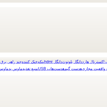
 اکسترنال هارد
دانگل بلوتوث
دانگل hdmi
پنکه
خنک کننده
چند راهی برق
چ
واقعیت مجازی
هدست گیم
هدست
هاب USB
منبع تغذیه
ماوس پد
ماوس 