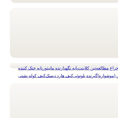
راغ مطالعه
تین کلاینت
پایه نگهدارنده مانیتور
پایه خنک کننده
(موشواره)
گیرنده بلوتوثی
کیف هارد دیسک
کیف کوله پشتی