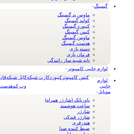
گیمینگ
ماوس پد گیمینگ
کولپد گیمینگ
کیبورد گیمینگ
کیس گیمینگ
ماوس گیمینگ
هدست گیمینگ
دسته بازی
فرمان بازی
پایه شبیه ساز رانندگی
لوازم جانبی کامپیوتر
کیس کامپیوتر
کيبورد
کارت شبکه
کابل شبکه
قاب
لوازم
جانبی
وب کم
هدست 
موبایل
پاوربانک (شارژر همراه)
ساعت هوشمند
شارژر
شارژر فندکی
هندزفری
ضبط کننده صدا