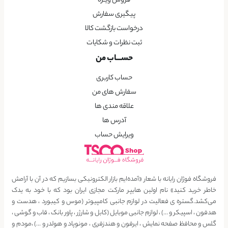
فروش ویــژه
پیگیری سفارش
درخواست بازگشت کالا
ثبت نظرات و شکایات
حســـاب من
حساب کاربری
سفارش های من
علاقه مندی ها
آدرس ها
ویرایش حساب
فروشگاه فوژان رایانه با شعار «آمده‌ایم بازار الکترونیکی بسازیم که در آن با آرامش
خاطر خرید کنید» نام اولین هایپر مارکت مجازی ایران بود که با خود به یدک
می‌کشد.گستره ی فعالیت در لوازم جانبی کامپیوتر (موس و کیبورد ، هدست و
هدفون ، اسپیکر و …) ، لوازم جانبی موبایل (کابل و شارژر ، پاور بانک ، قاب و گوشی ،
گلس و محافظ صفحه نمایش ، ایرفون و هندزفری ، مونوپاد و هولدر و …) ،مودم و