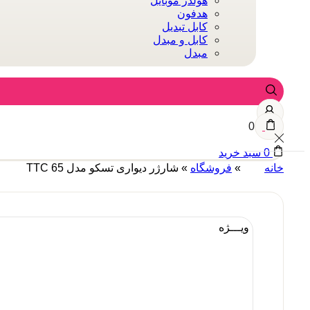
هولدر موبایل
هدفون
کابل تبدیل
کابل و مبدل
مبدل
0
0
سبد خرید
خانه
»
فروشگاه
»
شارژر دیواری تسکو مدل TTC 65
ویـــژه