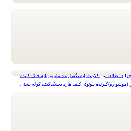
راغ مطالعه
تین کلاینت
پایه نگهدارنده مانیتور
پایه خنک کننده
(موشواره)
گیرنده بلوتوثی
کیف هارد دیسک
کیف کوله پشتی