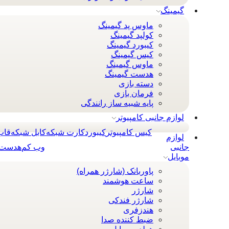
گیمینگ
ماوس پد گیمینگ
کولپد گیمینگ
کیبورد گیمینگ
کیس گیمینگ
ماوس گیمینگ
هدست گیمینگ
دسته بازی
فرمان بازی
پایه شبیه ساز رانندگی
لوازم جانبی کامپیوتر
کیس کامپیوتر
کيبورد
کارت شبکه
کابل شبکه
قاب
لوازم
جانبی
وب کم
هدست 
موبایل
پاوربانک (شارژر همراه)
ساعت هوشمند
شارژر
شارژر فندکی
هندزفری
ضبط کننده صدا