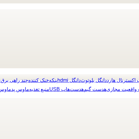
 اکسترنال هارد
دانگل بلوتوث
دانگل hdmi
پنکه
خنک کننده
چند راهی برق
چ
واقعیت مجازی
هدست گیم
هدست
هاب USB
منبع تغذیه
ماوس پد
ماوس 