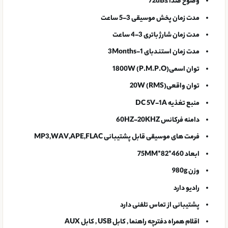
وضوح صدا
≥72dB
مدت زمان پخش موسیقی
3-5 ساعت
مدت زمان شارژ باتری
3-4 ساعت
مدت زمان استندبای
1-3Months
توان اسمی(P.M.P.O)
1800W
توان واقعی(RMS)
20W
منبع تغذیه
DC 5V-1A
دامنه فرکانس
60HZ-20KHZ
فرمت های موسیقی قابل پشتیبانی
MP3,WAV,APE,FLAC
ابعاد
460*82*75MM
وزن
980g
رادیو
دارد
پشتیبانی از تماس تلفنی
دارد
اقلام همراه
دفترچه راهنما , کابل USB , کابل AUX