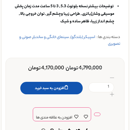
توضیحات بیشتر
نسخه بلوتوث 5.3 , 3 تا 5 ساعت مدت زمان پخش
موسیقی وشارژباتری , طراحی زیبا وچشم گیر , توان خروجی بالا ,
چشم انداز زیبا، ظاهر ساده و شیک
دسته بندی ها :
اسپیکر (بلندگو)
,
سینمای خانگی و ساندبار
,
صوتی و
تصویری
4,790,000
تومان
4,170,000
تومان
افزودن به سبد خرید
افزودن به علاقه مندی ها