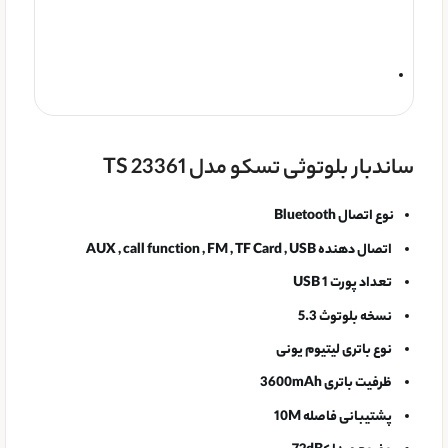
ساندبار بلوتوثی تسکو مدل TS 23361
نوع اتصال
Bluetooth
اتصال دهنده
AUX , call function , FM , TF Card , USB
تعداد پورت USB
1
نسخه بلوتوث
5.3
نوع باتری
لیتیوم یونی
ظرفیت باتری
3600mAh
پشتیبانی فاصله
10M