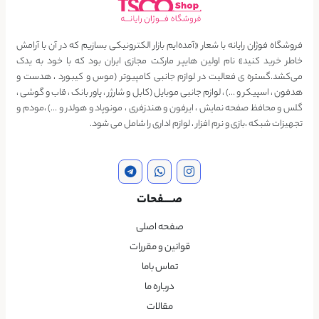
فروشگاه فوژان رایانه با شعار «آمده‌ایم بازار الکترونیکی بسازیم که در آن با آرامش
خاطر خرید کنید» نام اولین هایپر مارکت مجازی ایران بود که با خود به یدک
می‌کشد.گستره ی فعالیت در لوازم جانبی کامپیوتر (موس و کیبورد ، هدست و
هدفون ، اسپیکر و …) ، لوازم جانبی موبایل (کابل و شارژر ، پاور بانک ، قاب و گوشی ،
گلس و محافظ صفحه نمایش ، ایرفون و هندزفری ، مونوپاد و هولدر و …) ،مودم و
تجهیزات شبکه ،بازی و نرم افزار ، لوازم اداری را شامل می شود.
صــــفحات
صفحه اصلی
قوانین و مقررات
تماس باما
درباره ما
مقالات