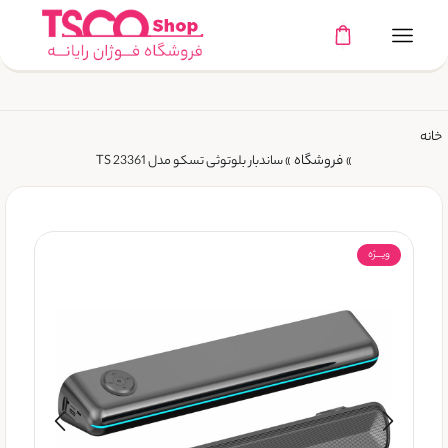
خانه
فروشگاه
»
»
ساندبار بلوتوثی تسکو مدل TS 23361
ویـــژه