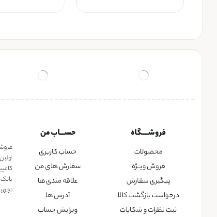
فروشــــگاه
حســـاب من
فروشگا
محصولات
حساب کاربری
اولین
فروش ویــژه
سفارش های من
کامپی
بانک 
پیگیری سفارش
علاقه مندی ها
تجهیزا
درخواست بازگشت کالا
آدرس ها
ثبت نظرات و شکایات
ویرایش حساب