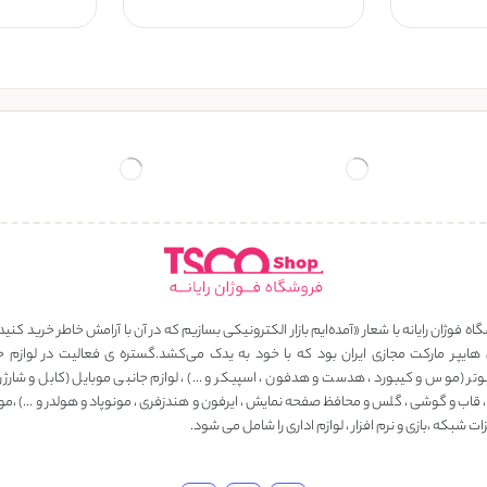
ه فوژان رایانه با شعار «آمده‌ایم بازار الکترونیکی بسازیم که در آن با آرامش خاطر خرید کنید
 هایپر مارکت مجازی ایران بود که با خود به یدک می‌کشد.گستره ی فعالیت در لوازم ج
وتر (موس و کیبورد ، هدست و هدفون ، اسپیکر و …) ، لوازم جانبی موبایل (کابل و شارژر ، 
، قاب و گوشی ، گلس و محافظ صفحه نمایش ، ایرفون و هندزفری ، مونوپاد و هولدر و …) ،مو
ت شبکه ،بازی و نرم افزار ، لوازم اداری را شامل می شود.