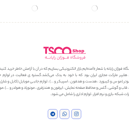
ه فوژان رایانه با شعار «آمده‌ایم بازار الکترونیکی بسازیم که در آن با آرامش خاطر خرید کنید
 هایپر مارکت مجازی ایران بود که با خود به یدک می‌کشد.گستره ی فعالیت در لوازم ج
وتر (موس و کیبورد ، هدست و هدفون ، اسپیکر و …) ، لوازم جانبی موبایل (کابل و شارژر ، 
، قاب و گوشی ، گلس و محافظ صفحه نمایش ، ایرفون و هندزفری ، مونوپاد و هولدر و …) ،مو
ت شبکه ،بازی و نرم افزار ، لوازم اداری را شامل می شود.