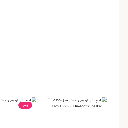
ویــژه