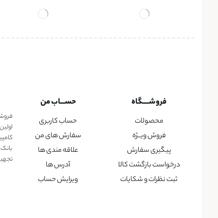
فروشــــگاه
حســـاب من
فروشگا
محصولات
حساب کاربری
اولین
فروش ویــژه
سفارش های من
کامپی
بانک 
پیگیری سفارش
علاقه مندی ها
تجهیزا
درخواست بازگشت کالا
آدرس ها
ثبت نظرات و شکایات
ویرایش حساب