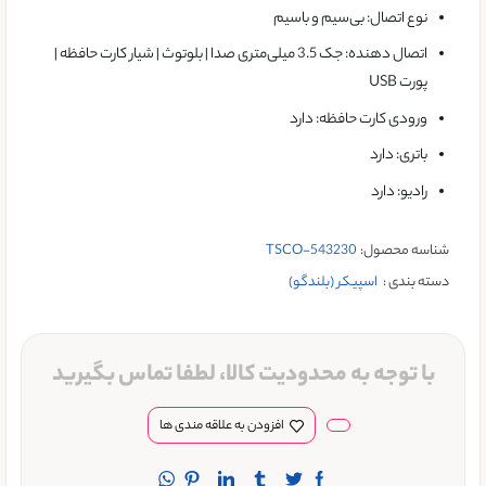
نوع اتصال: بی‌سیم و باسیم
اتصال دهنده: جک 3.5 میلی‌متری صدا | بلوتوث | شیار کارت حافظه |
پورت USB
ورودی کارت حافظه: دارد
باتری: دارد
رادیو: دارد
شناسه محصول:
TSCO-543230
دسته بندی :
اسپیکر (بلندگو)
با توجه به محدودیت کالا، لطفا تماس بگیرید
افزودن به علاقه مندی ها