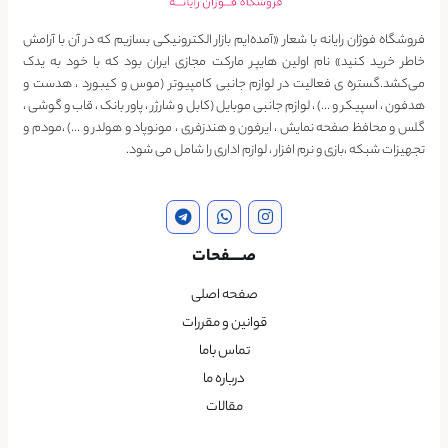
فروشگاه فوژان رایانه با شعار «آمده‌ایم بازار الکترونیکی بسازیم که در آن با آرامش
خاطر خرید کنید» نام اولین هایپر مارکت مجازی ایران بود که با خود به یدک
می‌کشد.گستره ی فعالیت در لوازم جانبی کامپیوتر (موس و کیبورد ، هدست و
هدفون ، اسپیکر و …) ، لوازم جانبی موبایل (کابل و شارژر ، پاور بانک ، قاب و گوشی ،
گلس و محافظ صفحه نمایش ، ایرفون و هندزفری ، مونوپاد و هولدر و …) ،مودم و
تجهیزات شبکه ،بازی و نرم افزار ، لوازم اداری را شامل می شود.
صــــفحات
صفحه اصلی
قوانین و مقررات
تماس باما
درباره ما
مقالات