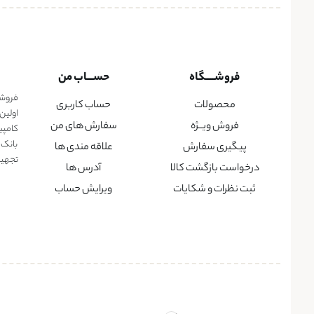
فروشــــگاه
حســـاب من
فروشگا
محصولات
حساب کاربری
اولین
فروش ویــژه
سفارش های من
کامپی
بانک 
پیگیری سفارش
علاقه مندی ها
تجهیزا
درخواست بازگشت کالا
آدرس ها
ثبت نظرات و شکایات
ویرایش حساب