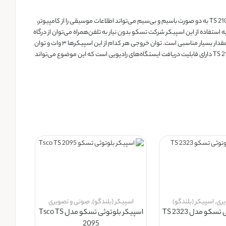
اسپیکر «TS 2107» محصولی از شرکت «تسکو» است. این اسپیکر دو بلندگو و یک ساب‌ووفر دارد که برای پخش موسیقی، بلندگوها به ساب‌ووفر متصل می‌شوند. اسپیکر TS 2107 به دو صورت باسیم و بی‌سیم می‌تواند اطلاعات موسیقی را از کامپیوتر،
 اتصال باسیم از طریق جک ۳.۵ میلی‌متری صدا انجام می‌شود. در صورت نیاز به استفاده از این اسپیکر شرکت تسکو بدون نیار به تلفن‌همراه می‌توان از درگاه
USB یا شیار کارت حافظه‌ی ارائه‌شده روی این محصول بهره برد. توان خروجی کلی این اسپیکر برابر با ۱۶ وات است. این میزان از توان خروجی برای یک اسپیکر دسکتاپ میان‌رده مقدار بسیار مناسبی است. توان خروجی هر کدام از این اسپیکرها ۳ وات و توان
خروجی ساب‌ووفر در این محصول برابر با ۱۰ وات است. در جعبه‌ی این محصول یک ریموت کنترل مشاهده می‌شود که می‌توان از آن برای کنترل موسیقی بهره برد. اسپیکر TS 2107 دارای قابلیت دریافت ایستگاه‌های رادیویی است که این موضوع می‌تواند
یری
,
اسپیکر (بلندگو)
اسپیکر (بلندگو)
,
صوتی و تصویری
کو مدل TS 2323
اسپیکر بلوتوثی تسکو مدل Tsco TS
2095