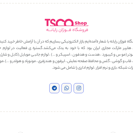
ه فوژان رایانه با شعار «آمده‌ایم بازار الکترونیکی بسازیم که در آن با آرامش خاطر خرید کنید
 هایپر مارکت مجازی ایران بود که با خود به یدک می‌کشد.گستره ی فعالیت در لوازم ج
وتر (موس و کیبورد ، هدست و هدفون ، اسپیکر و …) ، لوازم جانبی موبایل (کابل و شارژر ، 
، قاب و گوشی ، گلس و محافظ صفحه نمایش ، ایرفون و هندزفری ، مونوپاد و هولدر و …) ،مو
ت شبکه ،بازی و نرم افزار ، لوازم اداری را شامل می شود.