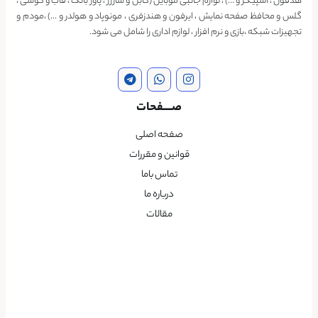
هدفون ، اسپیکر و …) ، لوازم جانبی موبایل (کابل و شارژر ، پاور بانک ، قاب و گوشی ،
گلس و محافظ صفحه نمایش ، ایرفون و هندزفری ، مونوپاد و هولدر و …) ،مودم و
تجهیزات شبکه ،بازی و نرم افزار ، لوازم اداری را شامل می شود.
صــــفحات
صفحه اصلی
قوانین و مقررات
تماس باما
درباره ما
مقالات