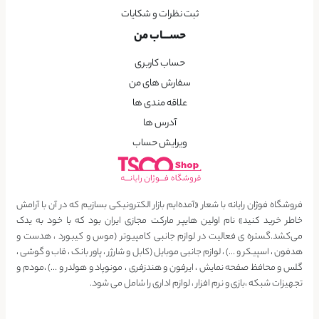
ثبت نظرات و شکایات
حســـاب من
حساب کاربری
سفارش های من
علاقه مندی ها
آدرس ها
ویرایش حساب
فروشگاه فوژان رایانه با شعار «آمده‌ایم بازار الکترونیکی بسازیم که در آن با آرامش
خاطر خرید کنید» نام اولین هایپر مارکت مجازی ایران بود که با خود به یدک
می‌کشد.گستره ی فعالیت در لوازم جانبی کامپیوتر (موس و کیبورد ، هدست و
هدفون ، اسپیکر و …) ، لوازم جانبی موبایل (کابل و شارژر ، پاور بانک ، قاب و گوشی ،
گلس و محافظ صفحه نمایش ، ایرفون و هندزفری ، مونوپاد و هولدر و …) ،مودم و
تجهیزات شبکه ،بازی و نرم افزار ، لوازم اداری را شامل می شود.