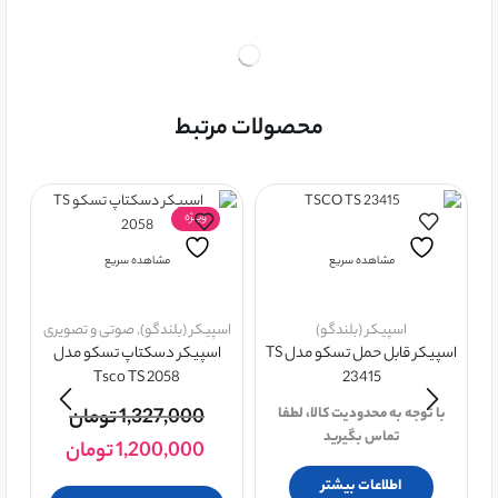
محصولات مرتبط
ویــژه
مشاهده سریع
مشاهده سریع
اسپیکر (بلندگو)
اسپیکر (بلندگو)
,
صوتی و تصویری
اسپیکر قابل حمل تسکو مدل TS
اسپیکر دسکتاپ تسکو مدل
Tsco TS 2058
23415
با توجه به محدودیت کالا، لطفا
1,327,000
تومان
اس
تماس بگیرید
سا
1,200,000
تومان
اطلاعات بیشتر