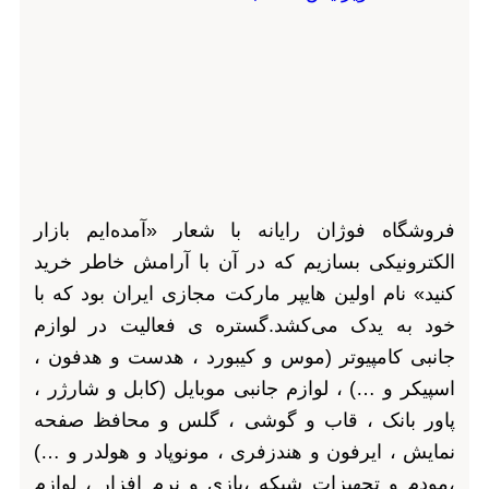
فروشگاه فوژان رایانه با شعار «آمده‌ایم بازار
الکترونیکی بسازیم که در آن با آرامش خاطر خرید
کنید» نام اولین هایپر مارکت مجازی ایران بود که با
خود به یدک می‌کشد.گستره ی فعالیت در لوازم
جانبی کامپیوتر (موس و کیبورد ، هدست و هدفون ،
اسپیکر و …) ، لوازم جانبی موبایل (کابل و شارژر ،
پاور بانک ، قاب و گوشی ، گلس و محافظ صفحه
نمایش ، ایرفون و هندزفری ، مونوپاد و هولدر و …)
،مودم و تجهیزات شبکه ،بازی و نرم افزار ، لوازم