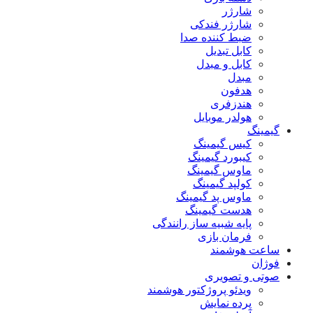
شارژر
شارژر فندکی
ضبط کننده صدا
کابل تبدیل
کابل و مبدل
مبدل
هدفون
هندزفری
هولدر موبایل
گیمینگ
کیس گیمینگ
کیبورد گیمینگ
ماوس گیمینگ
کولپد گیمینگ
ماوس پد گیمینگ
هدست گیمینگ
پایه شبیه ساز رانندگی
فرمان بازی
ساعت هوشمند
فوژان
صوتی و تصویری
ویدئو پروژکتور هوشمند
پرده نمایش