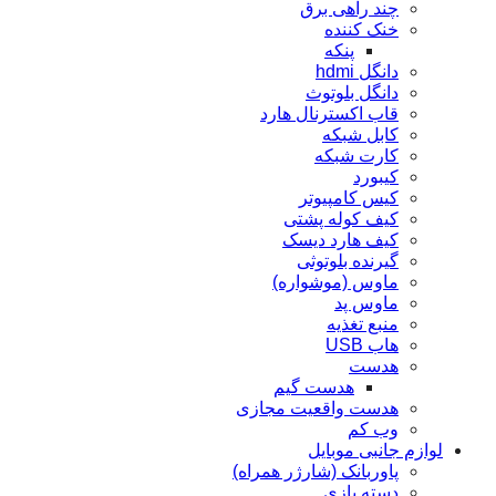
چند راهی برق
خنک کننده
پنکه
دانگل hdmi
دانگل بلوتوث
قاب اکسترنال هارد
کابل شبکه
کارت شبکه
کيبورد
کیس کامپیوتر
کیف کوله پشتی
کیف هارد دیسک
گیرنده بلوتوثی
ماوس (موشواره)
ماوس پد
منبع تغذیه
هاب USB
هدست
هدست گیم
هدست واقعیت مجازی
وب کم
لوازم جانبی موبایل
پاوربانک (شارژر همراه)
دسته بازی