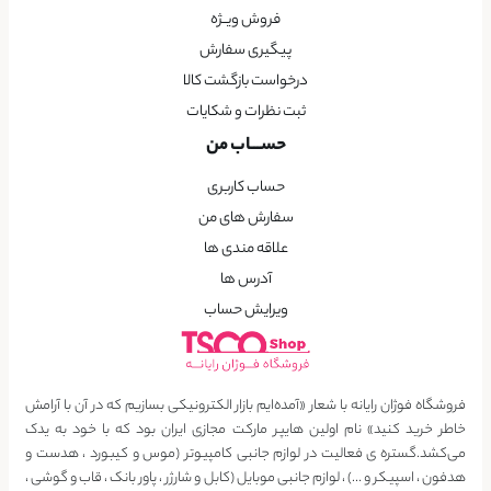
فروش ویــژه
پیگیری سفارش
درخواست بازگشت کالا
ثبت نظرات و شکایات
حســـاب من
حساب کاربری
سفارش های من
علاقه مندی ها
آدرس ها
ویرایش حساب
فروشگاه فوژان رایانه با شعار «آمده‌ایم بازار الکترونیکی بسازیم که در آن با آرامش
خاطر خرید کنید» نام اولین هایپر مارکت مجازی ایران بود که با خود به یدک
می‌کشد.گستره ی فعالیت در لوازم جانبی کامپیوتر (موس و کیبورد ، هدست و
هدفون ، اسپیکر و …) ، لوازم جانبی موبایل (کابل و شارژر ، پاور بانک ، قاب و گوشی ،