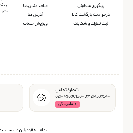
بانک 
پیگیری سفارش
علاقه مندی ها
تجهیزا
درخواست بازگشت کالا
آدرس ها
ثبت نظرات و شکایات
ویرایش حساب
شماره تماس
-09121458954 -021-43000160
< تماس بگیر
تمامی حقوق این وب سایت متع