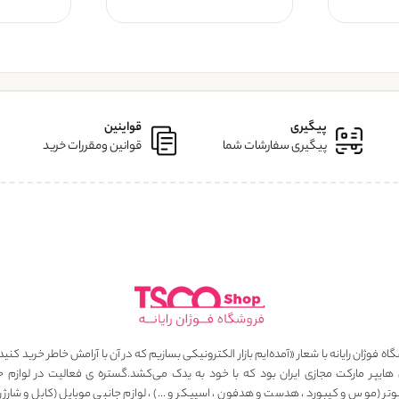
پیگیری
قواینین
پیگیری سفارشات شما
قوانین ومقررات خرید
ه فوژان رایانه با شعار «آمده‌ایم بازار الکترونیکی بسازیم که در آن با آرامش خاطر خرید کنید
 هایپر مارکت مجازی ایران بود که با خود به یدک می‌کشد.گستره ی فعالیت در لوازم ج
وتر (موس و کیبورد ، هدست و هدفون ، اسپیکر و …) ، لوازم جانبی موبایل (کابل و شارژر ، 