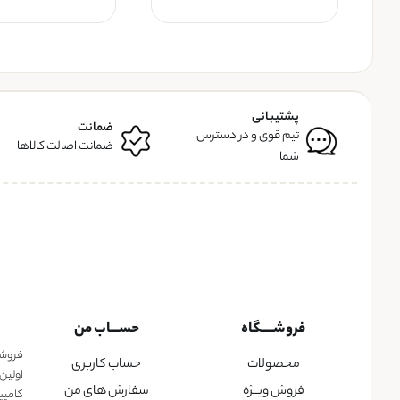
پشتیبانی
ضمانت
تیم قوی و در دسترس
ضمانت اصالت کالاها
شما
فروشــــگاه
حســـاب من
فروشگا
محصولات
حساب کاربری
اولین
فروش ویــژه
سفارش های من
کامپی