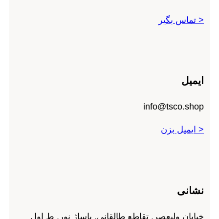
< تماس بگیر
ایمیل
info@tsco.shop
< ایمیل بزن
نشانی
خیابان ولیعصر. تقاطع طالقانی. پاساژ نور. ط اول