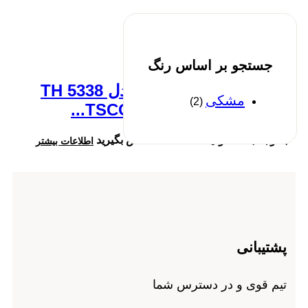
مشاهده سریع
هدست
,
هدفون
,
هندزفری
جستجو بر اساس رنگ
هدفون بی سیم تسکو مدل TH 5338
مشکی
(2)
TSCO TH 5338 Wireless H...
با توجه به محدودیت کالا، لطفا تماس بگیرید
اطلاعات بیشتر
پشتیبانی
تیم قوی و در دسترس شما