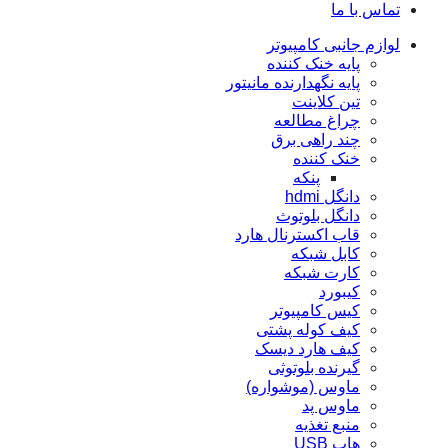
تماس با ما
لوازم جانبی کامپیوتر
پایه خنک کننده
پایه نگهدارنده مانیتور
تین کلاینت
چراغ مطالعه
چند راهی برق
خنک کننده
پنکه
دانگل hdmi
دانگل بلوتوث
قاب اکسترنال هارد
کابل شبکه
کارت شبکه
کيبورد
کیس کامپیوتر
کیف کوله پشتی
کیف هارد دیسک
گیرنده بلوتوثی
ماوس (موشواره)
ماوس پد
منبع تغذیه
هاب USB