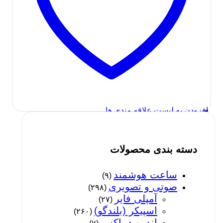
مشاهده سریع
لوازم جانبی کامپیوتر
,
هدست
,
هدفون
هدست بی سیم تسکو مدل Tsco
Headset TH 5345
1,268,000
تومان
افزودن به لیست علاقه مندی ها
قیمت اصلی: 1,268,000 تومان
1,000,000
تومان
بود.
قیمت فعلی: 1,000,000 تومان.
در انبار موجود نمی باشد
اطلاعات بیشتر
دسته بندی محصولات
ساعت هوشمند
(۹)
صوتی و تصویری
(۲۹۸)
آمپلی فایر
(۲۷)
اسپیکر (بلندگو)
(۲۶۰)
اندروید باکس