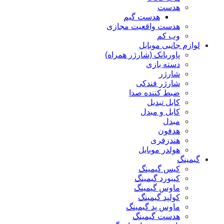
هدست
هدست گیم
هدست واقعیت مجازی
وب کم
لوازم جانبی موبایل
پاوربانک (شارژر همراه)
دسته بازی
شارژر
شارژر فندکی
ضبط کننده صدا
کابل تبدیل
کابل و مبدل
مبدل
هدفون
هندزفری
هولدر موبایل
گیمینگ
کیس گیمینگ
کیبورد گیمینگ
ماوس گیمینگ
کولپد گیمینگ
ماوس پد گیمینگ
هدست گیمینگ