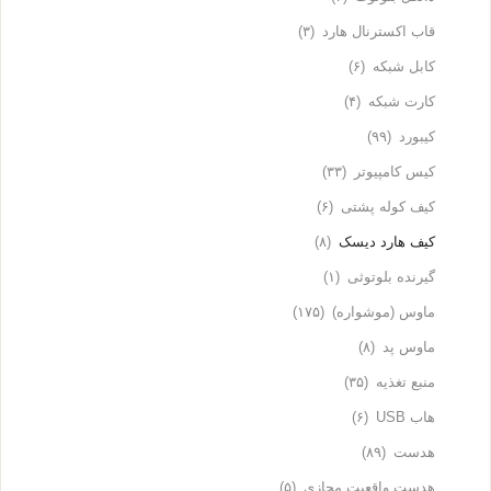
قاب اکسترنال هارد
(۳)
کابل شبکه
(۶)
کارت شبکه
(۴)
کيبورد
(۹۹)
کیس کامپیوتر
(۳۳)
کیف کوله پشتی
(۶)
کیف هارد دیسک
(۸)
گیرنده بلوتوثی
(۱)
ماوس (موشواره)
(۱۷۵)
ماوس پد
(۸)
منبع تغذیه
(۳۵)
هاب USB
(۶)
هدست
(۸۹)
هدست واقعیت مجازی
(۵)