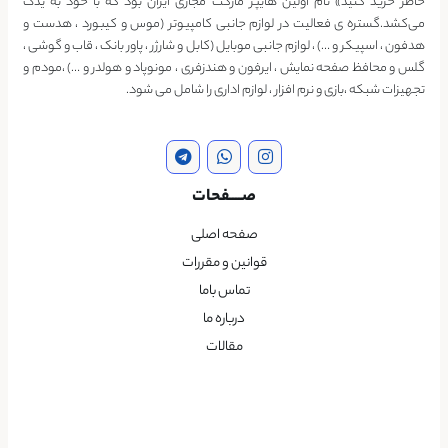
خاطر خرید کنید» نام اولین هایپر مارکت مجازی ایران بود که با خود به یدک
می‌کشد.گستره ی فعالیت در لوازم جانبی کامپیوتر (موس و کیبورد ، هدست و
هدفون ، اسپیکر و …) ، لوازم جانبی موبایل (کابل و شارژر ، پاور بانک ، قاب و گوشی ،
گلس و محافظ صفحه نمایش ، ایرفون و هندزفری ، مونوپاد و هولدر و …) ،مودم و
تجهیزات شبکه ،بازی و نرم افزار ، لوازم اداری را شامل می شود.
صــــفحات
صفحه اصلی
قوانین و مقررات
تماس باما
درباره ما
مقالات